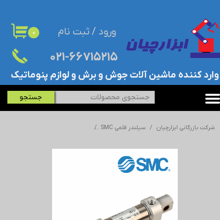
حساب کاربری من
ورود
/
ثبت نام
۰
تغییر گذر واژه
۰۲۱-۶۶۷۱۵۲۱۵​​​​​​​
سفارشات
​وارد کننده ماشین آلات جوش و برش و لوازم پنوماتیک
خروج از حساب کاربری
جستجو
شرکت بازرگانی ابزارچیان
سیلندر قلمی SMC
جک/سیلندر قلمی اس ام سی - SMC - ISO 4632