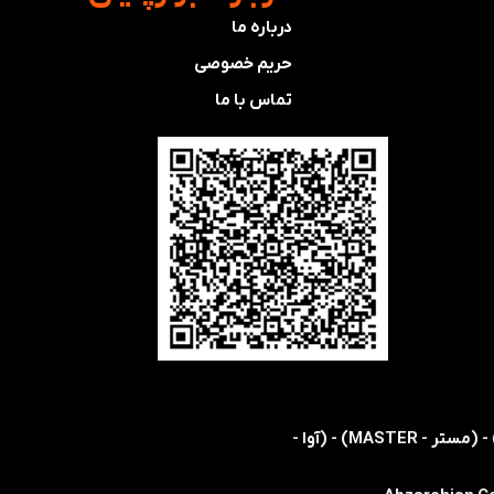
درباره ما
حریم خصوصی
تماس با ما
​​اولین و تنها نمایندگی رسمی شرکت های (اس ام سی - SMC) - (هریس - HARRIS) - (کویکه - KOIKE) - (مستر - MASTER) - (آوا -