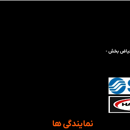
 فیاض بخش -
​نمایندگی ها