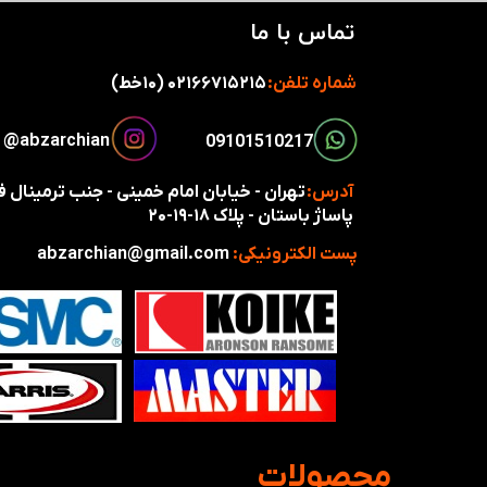
تماس با ما
شماره تلفن:
۰۲۱۶۶۷۱۵۲۱۵ (۱۰خط)
​​​abzarchian@
​​09101510217​​​​​​​
آدرس:
تهران - خیابان امام خمینی - جنب ترمینال
پاساژ باستان - پلاک ۱۸-۱۹-۲۰
پست الکترونیکی:
abzarchian@gmail.com
​محصولات