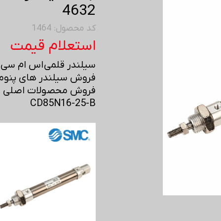
4632
کد محصول: 1464
استعلام قیمت
سیلندر قلمی اس ام سی - MC
فروش سیلندر های پنوما
فروش محصولات اصلی اس 
CD85N16-25-B