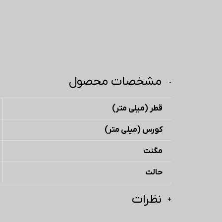
مشخصات محصول
قطر (میلی متر)
کورس (میلی متر)
مگنت
حالت
نظرات