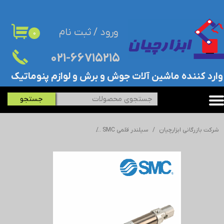
حساب کاربری من
ورود
/
ثبت نام
۰
تغییر گذر واژه
۰۲۱-۶۶۷۱۵۲۱۵​​​​​​​
سفارشات
​وارد کننده ماشین آلات جوش و برش و لوازم پنوماتیک
خروج از حساب کاربری
جستجو
شرکت بازرگانی ابزارچیان
سیلندر قلمی SMC
جک/سیلندر قلمی اس ام سی - SMC - ISO 4632