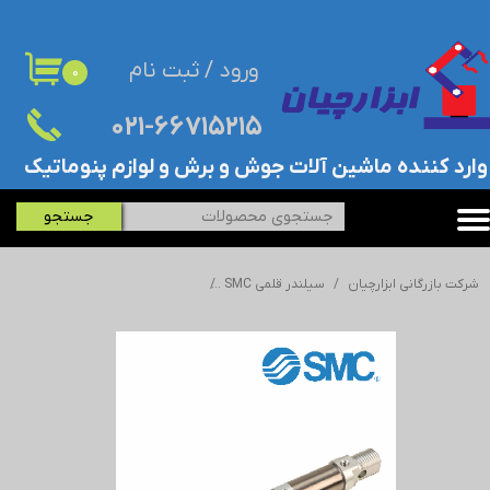
حساب کاربری من
ورود
/
ثبت نام
۰
تغییر گذر واژه
۰۲۱-۶۶۷۱۵۲۱۵​​​​​​​
سفارشات
​وارد کننده ماشین آلات جوش و برش و لوازم پنوماتیک
خروج از حساب کاربری
جستجو
شرکت بازرگانی ابزارچیان
سیلندر قلمی SMC
جک/سیلندر قلمی اس ام سی - SMC - ISO 4632