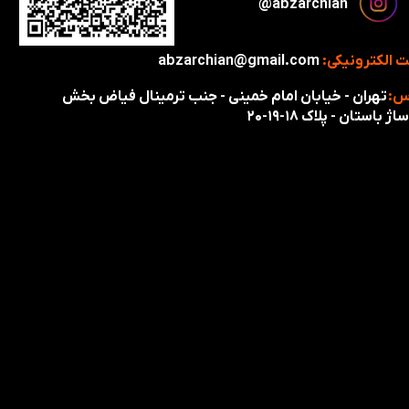
​​​abzarchian@
 الکترونیکی:
abzarchian@gmail.com
س:
تهران - خیابان امام خمینی - جنب ترمینال فیاض بخش
اژ باستان - پلاک ۱۸-۱۹-۲۰