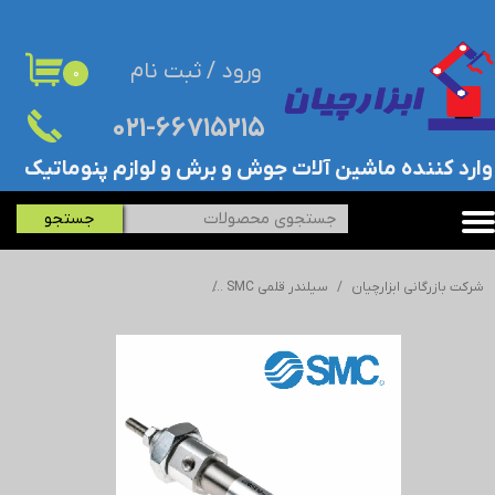
حساب کاربری من
ورود
/
ثبت نام
۰
تغییر گذر واژه
۰۲۱-۶۶۷۱۵۲۱۵​​​​​​​
سفارشات
​وارد کننده ماشین آلات جوش و برش و لوازم پنوماتیک
خروج از حساب کاربری
جستجو
شرکت بازرگانی ابزارچیان
سیلندر قلمی SMC
جک/سیلندر قلمی اس ام سی - SMC - ISO 4632