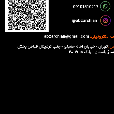
​​09101510217​​​​​​​
​​​abzarchian@
 الکترونیکی:
abzarchian@gmail.com
س:
تهران - خیابان امام خمینی - جنب ترمینال فیاض بخش
اژ باستان - پلاک ۱۸-۱۹-۲۰