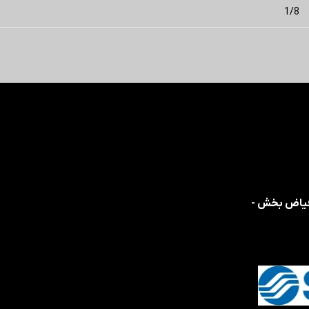
1/8
 فیاض بخش -