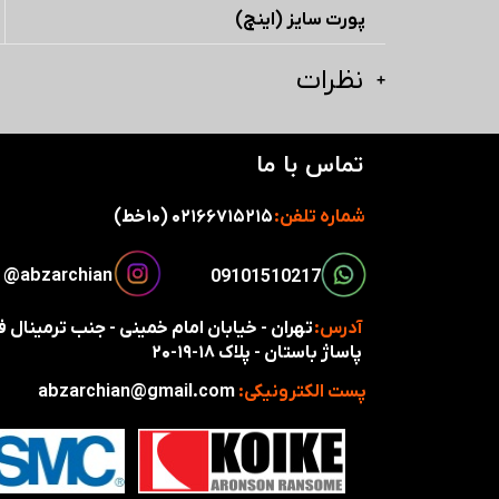
پورت سایز (اینچ)
نظرات
تماس با ما
شماره تلفن:
۰۲۱۶۶۷۱۵۲۱۵ (۱۰خط)
​​​abzarchian@
​​09101510217​​​​​​​
آدرس:
تهران - خیابان امام خمینی - جنب ترمینال
پاساژ باستان - پلاک ۱۸-۱۹-۲۰
پست الکترونیکی:
abzarchian@gmail.com