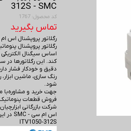
312S - SMC
کد محصول: 1767
تماس بگیرید
رگلاتور پروپشنال اس ام سی
رگلاتور پروپشنال پنومات
اساس سیگنال الکتریکی و
کند. این رگلاتورها در س
دقیق و خودکار فشار دارند
رنگ سازی، ماشین ابزار، ر
شود.
جهت خرید و مشاوره با م
فروش قطعات پنوماتیک SMC در ابزارچیان
شرکت بازرگانی ابزارچیان
اس ام سی - SMC در ایران.
ITV1050-312S