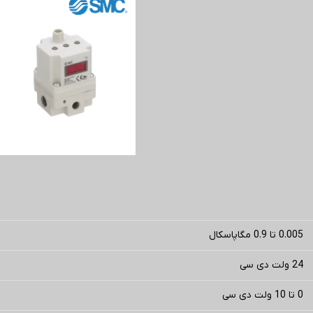
0.005 تا 0.9 مگاپاسکال
24 ولت دی سی
0 تا 10 ولت دی سی