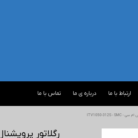
ارتباط با ما
درباره ی ما
تماس با ما
ITV1050-312S - 