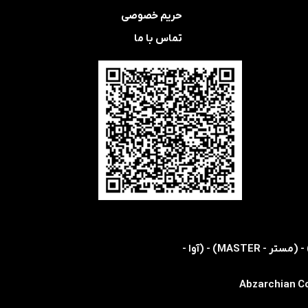
حریم خصوصی
تماس با ما
​​اولین و تنها نمایندگی رسمی شرکت های (اس ام سی - SMC) - (هریس - HARRIS) - (کویکه - KOIKE) - (مستر - MASTER) - (آوا -
Abzarchian Co