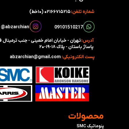
شماره تلفن:
۰۲۱۶۶۷۱۵۲۱۵ (۱۰خط)
​​​abzarchian@
​​09101510217​​​​​​​
آدرس:
تهران - خیابان امام خمینی - جنب ترمینال
پاساژ باستان - پلاک ۱۸-۱۹-۲۰
پست الکترونیکی:
abzarchian@gmail.com
​محصولات
پنوماتیک SMC