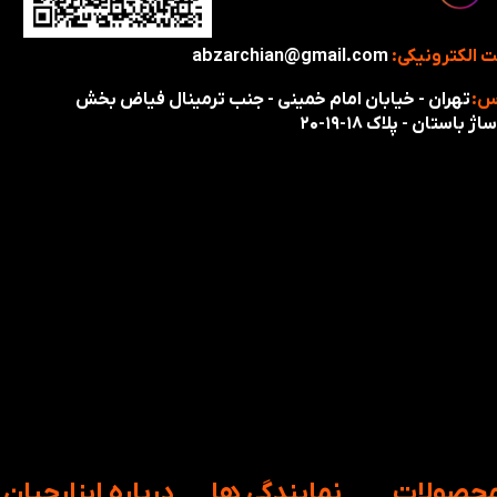
 الکترونیکی:
abzarchian@gmail.com
س:
تهران - خیابان امام خمینی - جنب ترمینال فیاض بخش
اژ باستان - پلاک ۱۸-۱۹-۲۰
محصولات
​نمایندگی ها
​درباره ابزارچیان