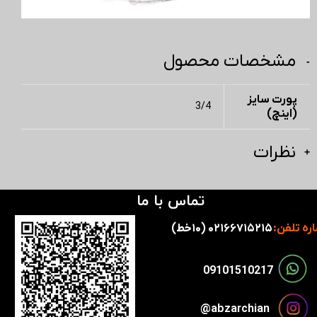
مشخصات محصول
پورت سایز
3/4
(اینچ)
نظرات
تماس با ما
ره تلفن:
۰۲۱۶۶۷۱۵۲۱۵ (۱۰خط)
​​09101510217​​​​​​​
​​​abzarchian@