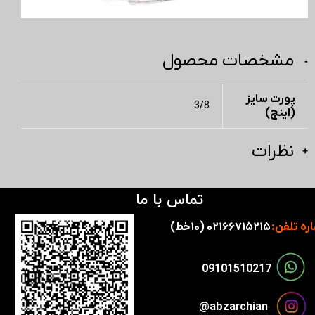
مشخصات محصول
پورت سایز
3/8
(اینچ)
نظرات
تماس با ما
ره تلفن:
۰۲۱۶۶۷۱۵۲۱۵ (۱۰خط)
​​09101510217​​​​​​​
​​​abzarchian@