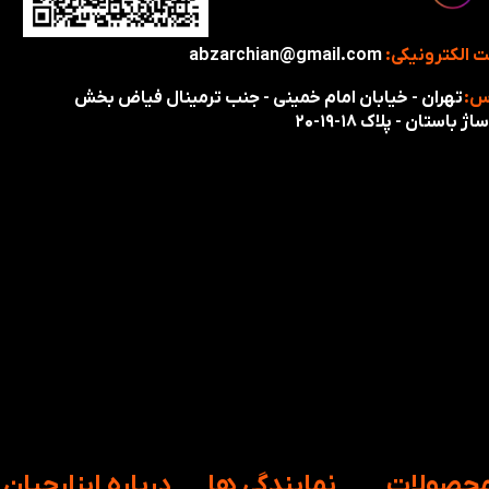
 الکترونیکی:
abzarchian@gmail.com
س:
تهران - خیابان امام خمینی - جنب ترمینال فیاض بخش
اژ باستان - پلاک ۱۸-۱۹-۲۰
محصولات
​نمایندگی ها
​درباره ابزارچیان