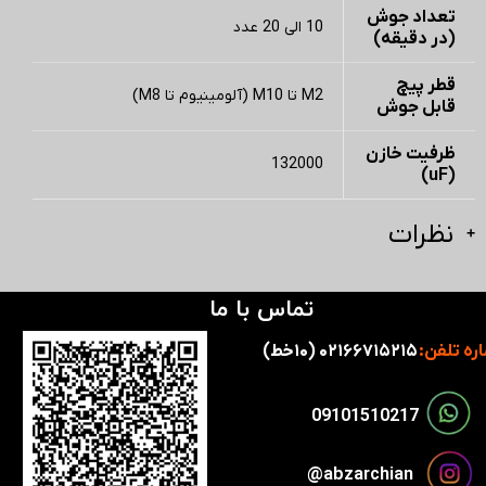
تعداد جوش
10 الی 20 عدد
(در دقیقه)
قطر پیچ
M2 تا M10 (آلومینیوم تا M8)
قابل جوش
ظرفیت خازن
132000
(uF)
نظرات
تماس با ما
ره تلفن:
۰۲۱۶۶۷۱۵۲۱۵ (۱۰خط)
​​09101510217​​​​​​​
​​​abzarchian@