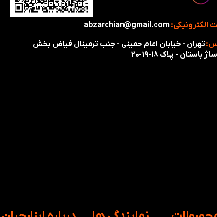
 الکترونیکی:
abzarchian@gmail.com
س:
تهران - خیابان امام خمینی - جنب ترمینال فیاض بخش
اژ باستان - پلاک ۱۸-۱۹-۲۰
محصولات
​نمایندگی ها
​درباره ابزارچیان