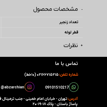
مشخصات محصول
تعداد زنجیر
قطر لوله
نظرات
تماس با ما
شماره تلفن:
۰۲۱۶۶۷۱۵۲۱۵ (۱۰خط)
​​​abzarchian@
​​09101510217​​​​​​​
آدرس:
تهران - خیابان امام خمینی - جنب ترمینال
پاساژ باستان - پلاک ۱۸-۱۹-۲۰