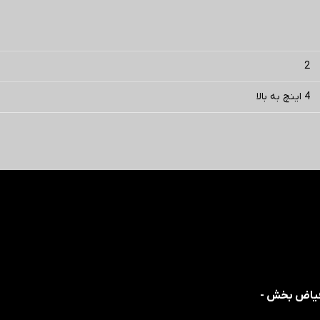
2
4 اینچ به بالا
 فیاض بخش -