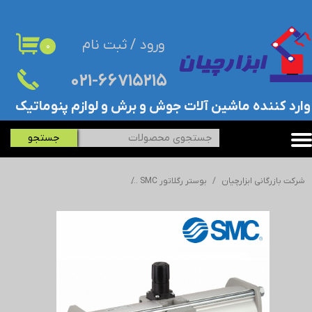
حساب کاربری من
ورود
/
ثبت نام
۰
تغییر گذر واژه
۰۲۱-۶۶۷۱۵۲۱۵​​​​​​​
سفارشات
​وارد کننده ماشین آلات جوش و برش و لوازم پنوماتیک
خروج از حساب کاربری
جستجو
شرکت بازرگانی ابزارچیان
بوستر رگلاتور SMC
بوستر رگلاتور SMC - اس ام سی - VBA40A-F04GN