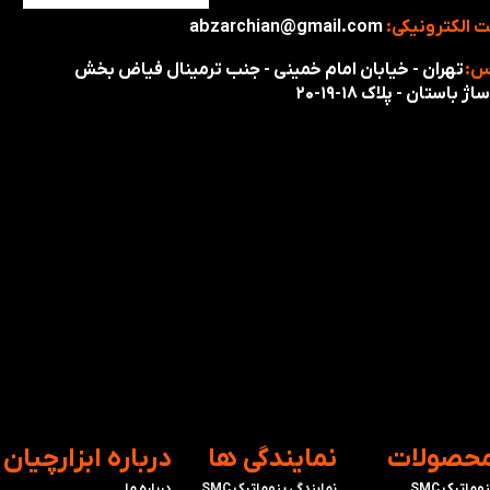
 الکترونیکی:
abzarchian@gmail.com
س:
تهران - خیابان امام خمینی - جنب ترمینال فیاض بخش
اژ باستان - پلاک ۱۸-۱۹-۲۰
محصولات
​نمایندگی ها
​درباره ابزارچیان
وماتیک SMC
نمایندگی پنوماتیک SMC
درباره ما