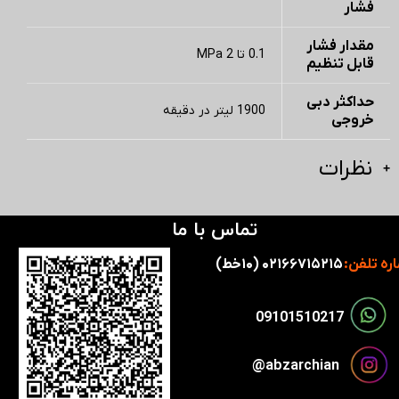
فشار
مقدار فشار
0.1 تا 2 MPa
قابل تنظیم
حداکثر دبی
1900 لیتر در دقیقه
خروجی
نظرات
تماس با ما
ره تلفن:
۰۲۱۶۶۷۱۵۲۱۵ (۱۰خط)
​​09101510217​​​​​​​
​​​abzarchian@